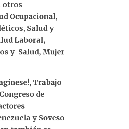
 otros
lud Ocupacional,
éticos, Salud y
lud Laboral,
nos y Salud, Mujer
magínese!, Trabajo
l Congreso de
actores
Venezuela y Soveso