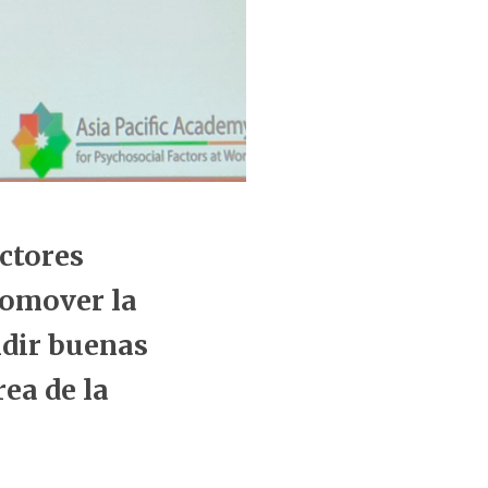
actores
romover la
ndir buenas
rea de la