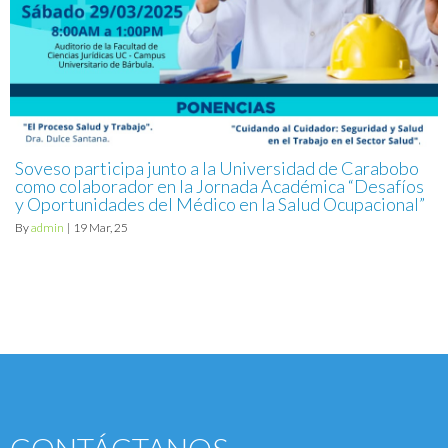
Soveso participa junto a la Universidad de Carabobo
como colaborador en la Jornada Académica “Desafíos
y Oportunidades del Médico en la Salud Ocupacional”
By
admin
|
19
Mar, 25
CONTÁCTANOS